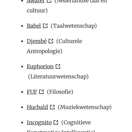
Awater
(Nederlandse taal en
cultuur)
Babel
(Taalwetenschap)
Djembé
(Culturele
Antropologie)
Euphorion
(Literatuurwetenschap)
FUF
(Filosofie)
Hucbald
(Muziekwetenschap)
Incognito
(Cognitieve