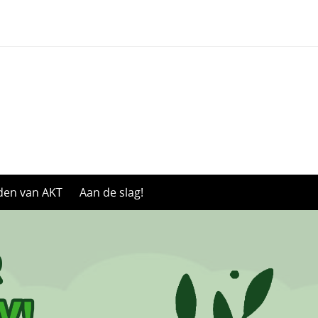
den van AKT
Aan de slag!