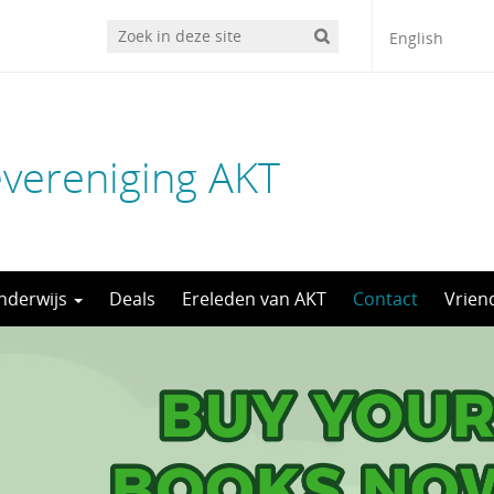
English
evereniging AKT
nderwijs
Deals
Ereleden van AKT
Contact
Vrien